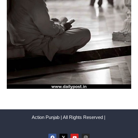
Action Punjab | All Rights Reserved |
F
X
Y
I