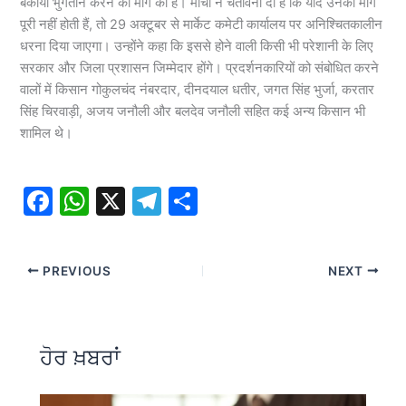
बकाया भुगतान करने की मांग की है। मोर्चा ने चेतावनी दी है कि यदि उनकी मांगें
पूरी नहीं होती हैं, तो 29 अक्टूबर से मार्केट कमेटी कार्यालय पर अनिश्चितकालीन
धरना दिया जाएगा। उन्होंने कहा कि इससे होने वाली किसी भी परेशानी के लिए
सरकार और जिला प्रशासन जिम्मेदार होंगे। प्रदर्शनकारियों को संबोधित करने
वालों में किसान गोकुलचंद नंबरदार, दीनदयाल धतीर, जगत सिंह भुर्जा, करतार
सिंह चिरवाड़ी, अजय जनौली और बलदेव जनौली सहित कई अन्य किसान भी
शामिल थे।
F
W
X
T
S
a
h
el
h
c
at
e
ar
PREVIOUS
NEXT
e
s
gr
e
b
A
a
o
p
m
ਹੋਰ ਖ਼ਬਰਾਂ
o
p
k