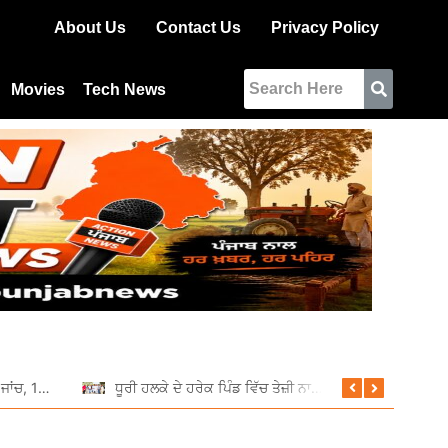
About Us
Contact Us
Privacy Policy
Movies
Tech News
ਆਰਟੀਓ ਵੱਲੋਂ ਵਿਸ਼ੇਸ਼ ਰਾਤਰੀ ਜਾਂਚ, 11 ਵਾਹਨਾਂ ਦੇ ਕੱਟੇ ਚਲਾਨ
ਧੂਰੀ ਹਲਕੇ ਦੇ ਹਰੇਕ ਪਿੰਡ ਵਿੱਚ ਤੇਜ਼ੀ ਨਾਲ ਚੱਲ ਰਹੇ ਹਨ ਵਿਕਾਸ ਕਾਰਜ: ਦਲਵੀਰ ਸਿੰਘ ਢਿੱਲੋਂ