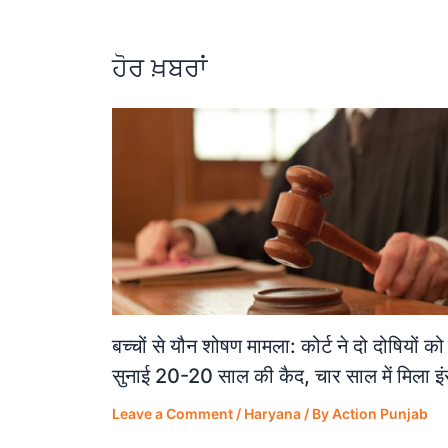
o
p
k
ਹੋਰ ਖ਼ਬਰਾਂ
बच्चों से यौन शोषण मामला: कोर्ट ने दो दोषियों को
सुनाई 20-20 साल की कैद, चार साल में मिला इ
Leave a Comment
/
Haryana
/ By
Action Punjab