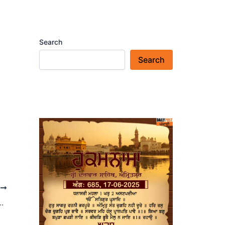
Search
Search
T
देखकर घबराए, थैलों को छिपाने की कोशिश, डोडा पोस्त बरामद