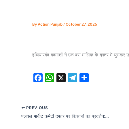
By
Action Punjab
/
October 27, 2025
हथियारबंद बदमाशों ने एक बस मालिक के दफ्तर में घुसकर 
F
W
X
T
S
a
h
el
h
c
at
e
ar
e
s
gr
e
PREVIOUS
b
A
a
पलवल मार्केट कमेटी दफ्तर पर किसानों का प्रदर्शन:धान की खरीद और भुगतान न होने से नाराजगी, बोले- होगा बड़ा संघर्ष
o
p
m