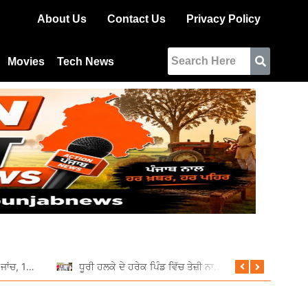
About Us
Contact Us
Privacy Policy
Movies
Tech News
ਆਰਟੀਓ ਵੱਲੋਂ ਵਿਸ਼ੇਸ਼ ਰਾਤਰੀ ਜਾਂਚ, 11 ਵਾਹਨਾਂ ਦੇ ਕੱਟੇ ਚਲਾਨ
ਧੂਰੀ ਹਲਕੇ ਦੇ ਹਰੇਕ ਪਿੰਡ ਵਿੱਚ ਤੇਜ਼ੀ ਨਾਲ ਚੱਲ ਰਹੇ ਹਨ ਵਿਕਾਸ ਕਾਰਜ: ਦਲਵੀਰ ਸਿੰਘ ਢਿੱਲੋਂ