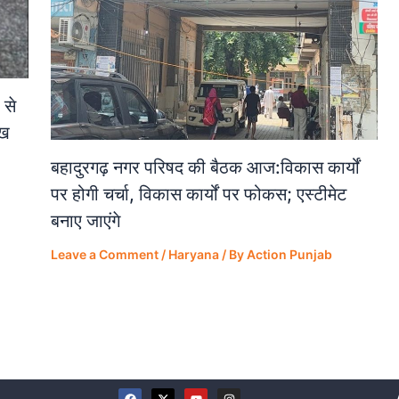
 से
ेख
बहादुरगढ़ नगर परिषद की बैठक आज:विकास कार्यों
पर होगी चर्चा, विकास कार्यों पर फोकस; एस्टीमेट
बनाए जाएंगे
Leave a Comment
/
Haryana
/ By
Action Punjab
F
X
Y
I