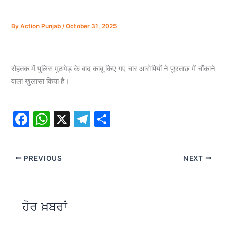
By
Action Punjab
/
October 31, 2025
रोहतक में पुलिस मुठभेड़ के बाद काबू किए गए चार आरोपियों ने पूछताछ में चौंकाने
वाला खुलासा किया है।
F
W
X
T
S
a
h
el
h
c
at
e
ar
PREVIOUS
NEXT
e
s
gr
e
b
A
a
o
p
m
ਹੋਰ ਖ਼ਬਰਾਂ
o
p