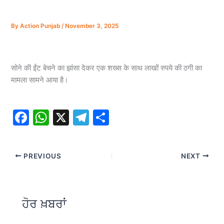
By
Action Punjab
/
November 3, 2025
सोने की ईंट बेचने का झांसा देकर एक शख्स के साथ लाखों रुपये की ठगी का
मामला सामने आया है।
F
W
X
T
S
a
h
el
h
c
at
e
ar
PREVIOUS
NEXT
e
s
gr
e
b
A
a
o
p
m
ਹੋਰ ਖ਼ਬਰਾਂ
o
p