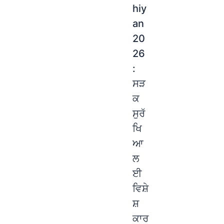
hiy
an
20
26
:
ਸੜ
ਕ
ਸੁਰੱ
ਖਿ
ਆ
ਲ
ਈ
ਵਿਸ਼ੇ
ਸ਼
ਕਾਰ