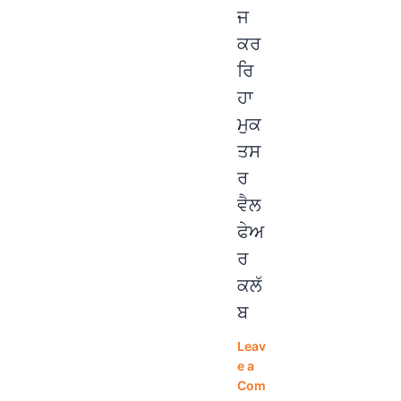
ਜ
ਕਰ
ਰਿ
ਹਾ
ਮੁਕ
ਤਸ
ਰ
ਵੈਲ
ਫੇਅ
ਰ
ਕਲੱ
ਬ
Leav
e a
Com