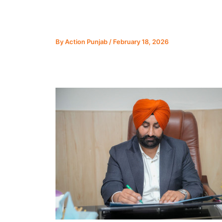
By
Action Punjab
/
February 18, 2026