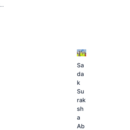
vਮੋਗਾ ਦੀ ਇਤਿਹਾਸਕ ਰੈਲੀ ਨੇ ਨਸ਼ਿਆਂ ਵਿਰੁੱਧ ਪੰਜਾਬ ਦੀ 'ਜੰਗ' ਦੇ ਦੂਜੇ ਪੜਾਅ ਦੀ ਕੀਤੀ ਸ਼ੁਰੂਆਤ, ਆਪਣੀਆਂ 'ਸਿਆਸੀ ਦੁਕਾਨਾਂ' ਬੰਦ ਹੋਣ ਦੇ ਡਰੋਂ ਵਿਰੋਧੀ ਧਿਰਾਂ ਘਬਰਾਈਆਂ: ਕੁਲਦੀਪ ਸਿੰਘ ਧਾਲੀਵਾਲ
Sa
da
k
Su
rak
sh
a
Ab