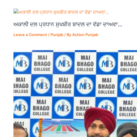
o
p
k
ਅਕਾਲੀ ਦਲ ਪ੍ਰਧਾਨ ਸੁਖਬੀਰ ਬਾਦਲ ਦਾ ਵੱਡਾ ਦਾਅਵਾ…
Leave a Comment
/
Punjab
/ By
Action Punjab