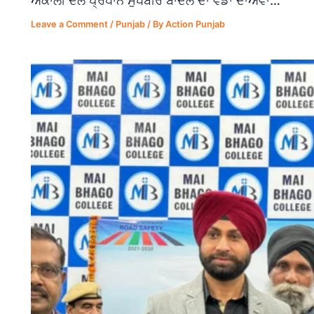
ਅਕਾਲੀ ਦਲ ਪ੍ਰਧਾਨ ਸੁਖਬੀਰ ਬਾਦਲ ਦਾ ਵੱਡਾ ਦਾਅਵਾ…
Leave a Comment
/
Punjab
/ By
Action Punjab