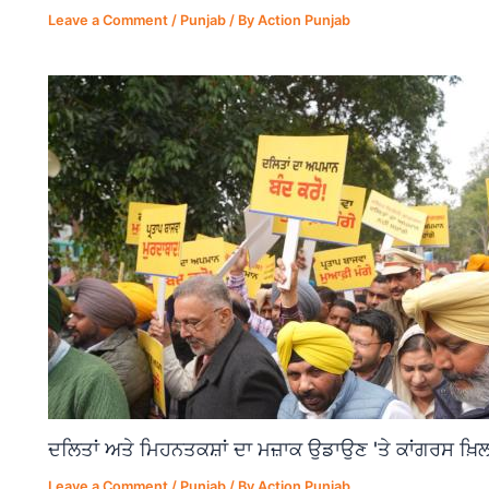
Leave a Comment
/
Punjab
/ By
Action Punjab
ਦਲਿਤਾਂ ਅਤੇ ਮਿਹਨਤਕਸ਼ਾਂ ਦਾ ਮਜ਼ਾਕ ਉਡਾਉਣ 'ਤੇ ਕਾਂਗਰਸ ਖ਼ਿਲ
Leave a Comment
/
Punjab
/ By
Action Punjab