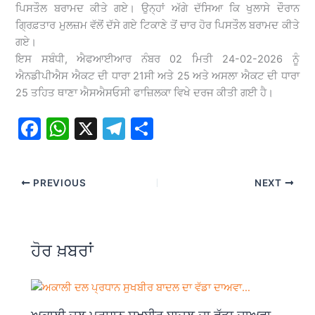
ਪਿਸਤੌਲ ਬਰਾਮਦ ਕੀਤੇ ਗਏ। ਉਨ੍ਹਾਂ ਅੱਗੇ ਦੱਸਿਆ ਕਿ ਖੁਲਾਸੇ ਦੌਰਾਨ
ਗ੍ਰਿਫ਼ਤਾਰ ਮੁਲਜ਼ਮ ਵੱਲੋਂ ਦੱਸੇ ਗਏ ਟਿਕਾਣੇ ਤੋਂ ਚਾਰ ਹੋਰ ਪਿਸਤੌਲ ਬਰਾਮਦ ਕੀਤੇ
ਗਏ।
ਇਸ ਸਬੰਧੀ, ਐਫਆਈਆਰ ਨੰਬਰ 02 ਮਿਤੀ 24-02-2026 ਨੂੰ
ਐਨਡੀਪੀਐਸ ਐਕਟ ਦੀ ਧਾਰਾ 21ਸੀ ਅਤੇ 25 ਅਤੇ ਅਸਲਾ ਐਕਟ ਦੀ ਧਾਰਾ
25 ਤਹਿਤ ਥਾਣਾ ਐਸਐਸਓਸੀ ਫਾਜ਼ਿਲਕਾ ਵਿਖੇ ਦਰਜ ਕੀਤੀ ਗਈ ਹੈ।
F
W
X
T
S
a
h
el
h
c
at
e
ar
PREVIOUS
NEXT
e
s
gr
e
b
A
a
o
p
m
ਹੋਰ ਖ਼ਬਰਾਂ
o
p
k