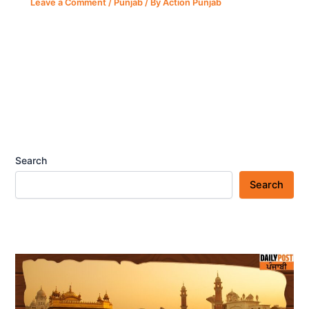
Leave a Comment
/
Punjab
/ By
Action Punjab
Search
Search