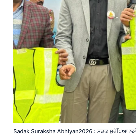
Sadak Suraksha Abhiyan2026 : ਸੜਕ ਸੁਰੱਖਿਆ ਲਈ ਵ