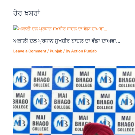
o
p
m
ਹੋਰ ਖ਼ਬਰਾਂ
o
p
k
ਅਕਾਲੀ ਦਲ ਪ੍ਰਧਾਨ ਸੁਖਬੀਰ ਬਾਦਲ ਦਾ ਵੱਡਾ ਦਾਅਵਾ…
Leave a Comment
/
Punjab
/ By
Action Punjab