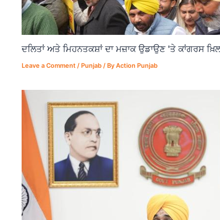
ਦਲਿਤਾਂ ਅਤੇ ਮਿਹਨਤਕਸ਼ਾਂ ਦਾ ਮਜ਼ਾਕ ਉਡਾਉਣ 'ਤੇ ਕਾਂਗਰਸ ਖ਼ਿਲ
Leave a Comment
/
Punjab
/ By
Action Punjab