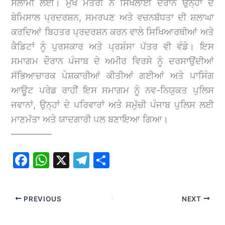
ਸਲਾਮੀ ਲਈ। ਮੁੱਖ ਮੰਤਰੀ ਨੇ ਸਿਖਲਾਈ ਦੌਰਾਨ ਉਨ੍ਹਾਂ ਦੇ
ਬੇਮਿਸਾਲ ਪ੍ਰਦਰਸ਼ਨ, ਸਮਰਪਣ ਅਤੇ ਵਚਨਬੱਧਤਾ ਦੀ ਸ਼ਲਾਘਾ
ਕਰਦਿਆਂ ਬਿਹਤਰ ਪ੍ਰਦਰਸ਼ਨ ਕਰਨ ਵਾਲੇ ਸਿਖਿਆਰਥੀਆਂ ਅਤੇ
ਕੈਡਿਟਾਂ ਨੂੰ ਪੁਰਸਕਾਰ ਅਤੇ ਪ੍ਰਸ਼ੰਸਾ ਪੱਤਰ ਵੀ ਵੰਡੇ। ਇਸ
ਸਮਾਗਮ ਦੌਰਾਨ ਪੰਜਾਬ ਦੇ ਅਮੀਰ ਵਿਰਸੇ ਨੂੰ ਦਰਸਾਉਂਦੀਆਂ
ਸੱਭਿਆਚਾਰਕ ਪੇਸ਼ਕਾਰੀਆਂ ਕੀਤੀਆਂ ਗਈਆਂ ਅਤੇ ਪਾਸਿੰਗ
ਆਊਟ ਪਰੇਡ ਰਾਹੀਂ ਇਸ ਸਮਾਗਮ ਨੂੰ ਨਵ-ਨਿਯੁਕਤ ਪੁਲਿਸ
ਜਵਾਨਾਂ, ਉਨ੍ਹਾਂ ਦੇ ਪਰਿਵਾਰਾਂ ਅਤੇ ਸਮੁੱਚੀ ਪੰਜਾਬ ਪੁਲਿਸ ਲਈ
ਮਾਣਮੱਤਾ ਅਤੇ ਯਾਦਗਾਰੀ ਪਲ ਬਣਾਇਆ ਗਿਆ।
————–
F
W
X
T
S
a
h
el
h
c
at
e
ar
PREVIOUS
NEXT
e
s
gr
e
b
A
a