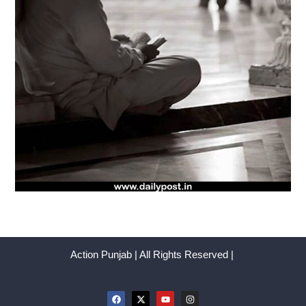
Action Punjab | All Rights Reserved |
F
X
Y
I
a
-
o
n