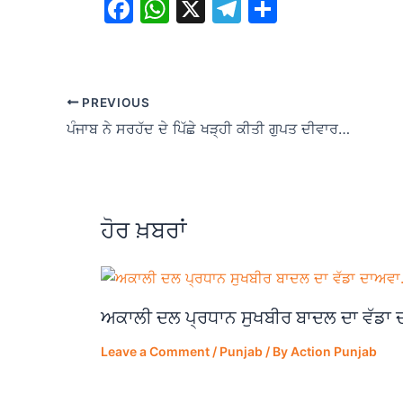
F
W
X
T
S
a
h
el
h
c
at
e
ar
e
s
gr
e
PREVIOUS
b
A
a
ਪੰਜਾਬ ਨੇ ਸਰਹੱਦ ਦੇ ਪਿੱਛੇ ਖੜ੍ਹੀ ਕੀਤੀ ਗੁਪਤ ਦੀਵਾਰ ; ਅਪਰਾਧਕ ਸਪਲਾਈ ਚੇਨਾਂ ਨੂੰ ਤੋੜਣ ਲਈ ਦੂਜੀ ਸੁਰੱਖਿਆ ਲਾਈਨ ਮਜ਼ਬੂਤ ਕੀਤੀ
o
p
m
o
p
k
ਹੋਰ ਖ਼ਬਰਾਂ
ਅਕਾਲੀ ਦਲ ਪ੍ਰਧਾਨ ਸੁਖਬੀਰ ਬਾਦਲ ਦਾ ਵੱਡਾ
Leave a Comment
/
Punjab
/ By
Action Punjab