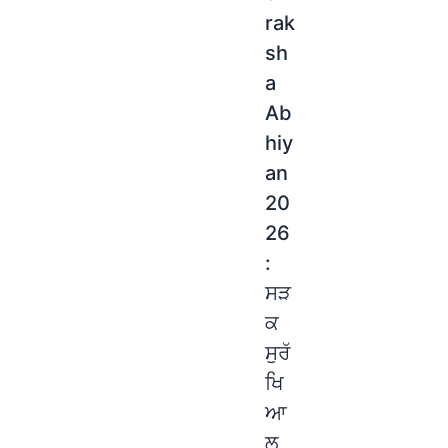
rak
sh
a
Ab
hiy
an
20
26
:
ਸੜ
ਕ
ਸੁਰੱ
ਖਿ
ਆ
ਲ