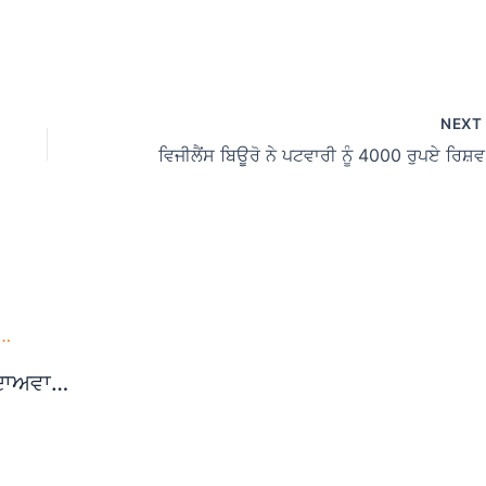
NEX
ਵਿਜੀਲ
 ਦਾਅਵਾ…