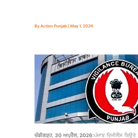
By
Action Punjab
/
May 1, 2026
ਚੰਡੀਗੜ੍ਹ, 30 ਅਪ੍ਰੈਲ, 2026:
ਪੰਜਾਬ ਵਿਜੀਲੈਂਸ ਬਿਊਰ