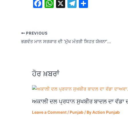
F
W
X
T
S
a
h
el
h
c
at
e
ar
e
s
gr
e
PREVIOUS
b
A
a
ਭਗਵੰਤ ਮਾਨ ਸਰਕਾਰ ਦੀ ‘ਮੁੱਖ ਮੰਤਰੀ ਸਿਹਤ ਯੋਜਨਾ’ ਦੇ ਤਹਿਤ 4,600 ਗੋਡਿਆਂ ਦੇ ਬਦਲਾਅ, ਕੈਸ਼ਲੈੱਸ ਸਰਜਰੀ ਨਾਲ ਹਜ਼ਾਰਾਂ ਲੋਕਾਂ ਦੀ ਤੁਰਨ-ਫਿਰਨ ਦੀ ਸਮਰੱਥਾ ਮੁੜ ਬਹਾਲ
o
p
m
o
p
k
ਹੋਰ ਖ਼ਬਰਾਂ
ਅਕਾਲੀ ਦਲ ਪ੍ਰਧਾਨ ਸੁਖਬੀਰ ਬਾਦਲ ਦਾ ਵੱਡਾ
Leave a Comment
/
Punjab
/ By
Action Punjab