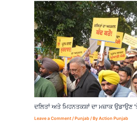
ਦਲਿਤਾਂ ਅਤੇ ਮਿਹਨਤਕਸ਼ਾਂ ਦਾ ਮਜ਼ਾਕ ਉਡਾਉਣ 'ਤ
Leave a Comment
/
Punjab
/ By
Action Punjab