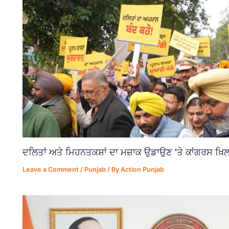
ਦਲਿਤਾਂ ਅਤੇ ਮਿਹਨਤਕਸ਼ਾਂ ਦਾ ਮਜ਼ਾਕ ਉਡਾਉਣ 'ਤੇ ਕਾਂਗਰਸ ਖ਼ਿਲ
Leave a Comment
/
Punjab
/ By
Action Punjab