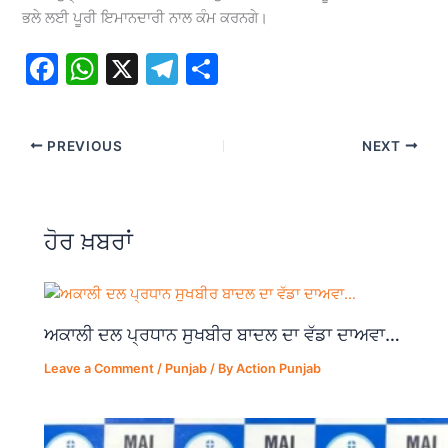
ਭਲੇ ਲਈ ਪੂਰੀ ਇਮਾਨਦਾਰੀ ਨਾਲ ਕੰਮ ਕਰਨਗੇ।
F
W
X
T
S
a
h
el
h
c
at
e
ar
PREVIOUS
NEXT
e
s
gr
e
b
A
a
o
p
m
ਹੋਰ ਖ਼ਬਰਾਂ
o
p
k
ਅਕਾਲੀ ਦਲ ਪ੍ਰਧਾਨ ਸੁਖਬੀਰ ਬਾਦਲ ਦਾ ਵੱਡਾ ਦਾਅਵਾ…
Leave a Comment
/
Punjab
/ By
Action Punjab