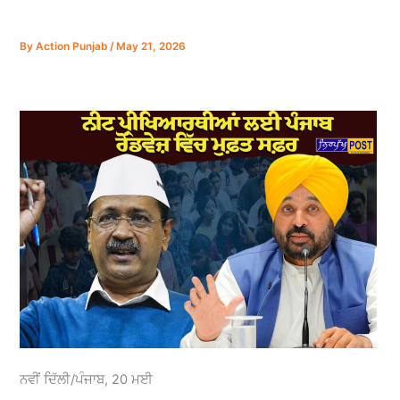
By
Action Punjab
/
May 21, 2026
ਨਵੀਂ ਦਿੱਲੀ/ਪੰਜਾਬ, 20 ਮਈ