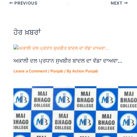
PREVIOUS
NEXT
e
s
gr
e
b
A
a
o
p
m
ਹੋਰ ਖ਼ਬਰਾਂ
o
p
k
ਅਕਾਲੀ ਦਲ ਪ੍ਰਧਾਨ ਸੁਖਬੀਰ ਬਾਦਲ ਦਾ ਵੱਡਾ ਦਾਅਵਾ…
Leave a Comment
/
Punjab
/ By
Action Punjab