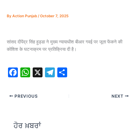
By
Action Punjab
/
October 7, 2025
सांसद दीपेंद्र सिंह हुड्डा ने मुख्य न्यायाधीश बीआर गवई पर जूता फेंकने की
कोशिश के घटनाक्रम पर प्रतिक्रिया दी है।
F
W
X
T
S
a
h
el
h
c
at
e
ar
PREVIOUS
NEXT
e
s
gr
e
b
A
a
o
p
m
ਹੋਰ ਖ਼ਬਰਾਂ
o
p