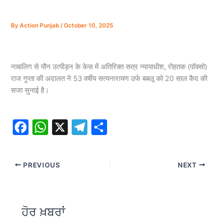
By
Action Punjab
/
October 10, 2025
नाबालिग से यौन उत्पीड़न के केस में अतिरिक्त सत्र न्यायाधीश, रोहतक (पॉक्सो)
राज गुप्ता की अदालत ने 53 वर्षीय सत्यनारायण उर्फ बबलू को 20 साल कैद की
सजा सुनाई है।
F
W
X
T
S
a
h
el
h
c
at
e
ar
PREVIOUS
NEXT
e
s
gr
e
b
A
a
o
p
m
ਹੋਰ ਖ਼ਬਰਾਂ