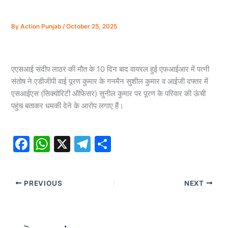
By
Action Punjab
/
October 25, 2025
एएसआई संदीप लाठर की मौत के 10 दिन बाद वायरल हुई एफआईआर में पत्नी
संतोष ने एडीजीपी वाई पूरण कुमार के गनमैन सुशील कुमार व आईजी दफ्तर में
एसआईएस (सिक्योरिटी ऑफिसर) सुनील कुमार पर पूरण के परिवार की ऊंची
पहुंच बताकर धमकी देने के आरोप लगाए हैं।
F
W
X
T
S
a
h
el
h
c
at
e
ar
PREVIOUS
NEXT
e
s
gr
e
b
A
a
o
p
m